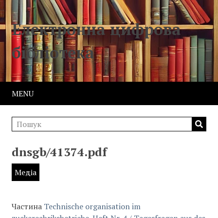
Електронна цифрова
бібліотека
MENU
dnsgb/41374.pdf
Медіа
Частина
Technische organisation im