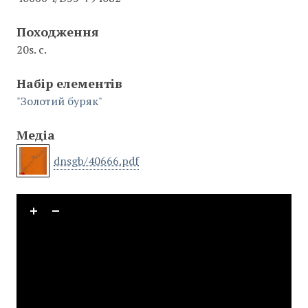
Походження
20s. с.
Набір елементів
"Золотий буряк"
Медіа
dnsgb/40666.pdf
Skip to downloads and alternative formats
Media Viewer