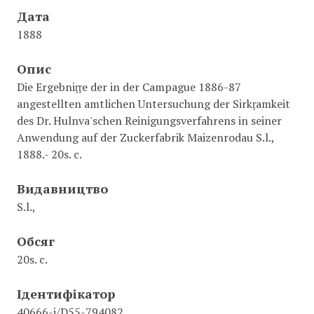
Дата
1888
Опис
Die Ergebniᶉᶉe der in der Campague 1886-87
angestellten amtlichen Untersuchung der Sirkᶉamkeit
des Dr. Hulnva'schen Reinigungsverfahrens in seiner
Anwendung auf der Zuckerfabrik Maizenrodau S.l.,
1888.- 20s. с.
Видавництво
S.l.,
Обсяг
20s. с.
Ідентифікатор
40666-i/D55-794082